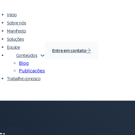
Início
Sobre nós
Manifesto
Soluções
Equipe
Entre em contato
Conteúdos
Blog
Publicações
Trabalhe conosco