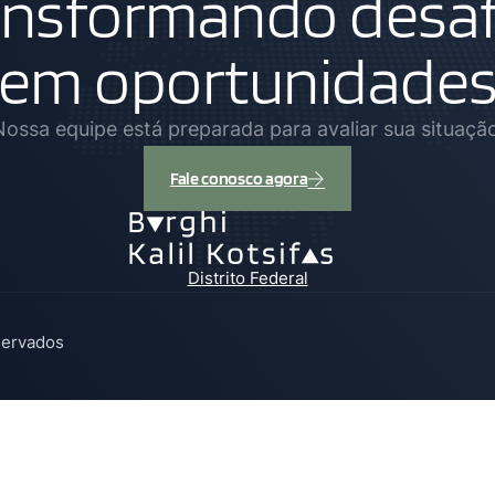
ansformando desaf
em oportunidade
Nossa equipe está preparada para avaliar sua situação
Fale conosco agora
Distrito Federal
servados